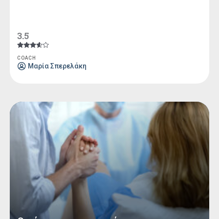
3.5
Βαθμολογήθηκε
COACH
με
Mαρία Σπερελάκη
3.50
από 5