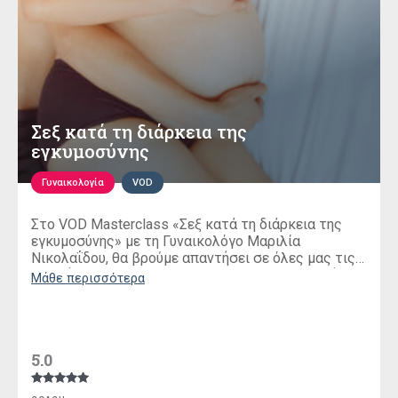
Σεξ κατά τη διάρκεια της
εγκυμοσύνης
Γυναικολογία
VOD
Στο VOD Μasterclass «Σεξ κατά τη διάρκεια της
εγκυμοσύνης» με τη Γυναικολόγο Μαριλία
Νικολαΐδου, θα βρούμε απαντήσει σε όλες μας τις
ερωτήσεις και θα δώσει επιστημονικές απαντήσεις
Μάθε περισσότερα
για τις σεξουαλική μας ζωή τους 9 μήνες της
κύησης.
5.0
Βαθμολογήθηκε