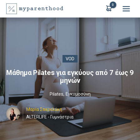
Μετάβαση
στο
περιεχόμενο
VOD
Μάθημα Pilates για εγκύους από 7 έως 9
μηνών
Pilates
,
Εγκυμοσύνη
Mαρία Σπερελάκη
ALTERLIFE - Γυμνάστρια