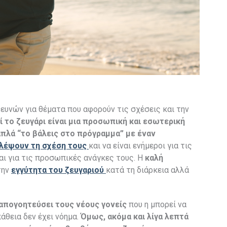
ρευνών για θέματα που αφορούν τις σχέσεις και την
 το ζευγάρι είναι μια προσωπική και εσωτερική
 απλά “το βάλεις στο πρόγραμμα” με έναν
λέψουν τη σχέση τους
και να είναι ενήμεροι για τις
αι για τις προσωπικές ανάγκες τους. Η
καλή
την
εγγύτητα του ζευγαριού
κατά τη διάρκεια αλλά
 απογοητεύσει τους νέους γονείς
που η μπορεί να
άθεια δεν έχει νόημα.
Όμως, ακόμα και λίγα λεπτά