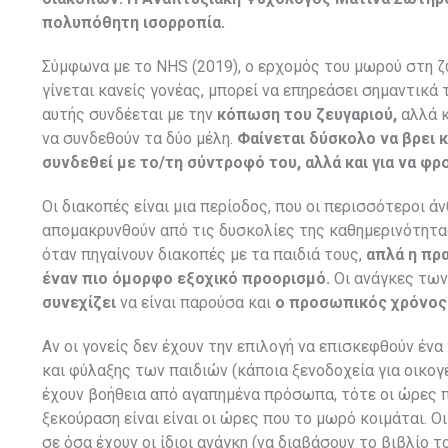
πολυπόθητη ισορροπία.
Σύμφωνα με το NHS (2019), ο ερχομός του μωρού στη ζω
γίνεται κανείς γονέας, μπορεί να επηρεάσει σημαντικά 
αυτής συνδέεται με την
κόπωση του ζευγαριού,
αλλά κ
να συνδεθούν τα δύο μέλη.
Φαίνεται δύσκολο να βρει κ
συνδεθεί με το/τη σύντροφό του, αλλά και για να φρ
Οι διακοπές είναι μια περίοδος, που οι περισσότεροι ά
απομακρυνθούν από τις δυσκολίες της καθημερινότητας
όταν πηγαίνουν διακοπές με τα παιδιά τους,
απλά η πρα
έναν πιο όμορφο εξοχικό προορισμό.
Οι ανάγκες των
συνεχίζει
να είναι παρούσα και
ο προσωπικός χρόνος 
Αν οι γονείς δεν έχουν την επιλογή να επισκεφθούν έ
και φύλαξης των παιδιών (κάποια ξενοδοχεία για οικογ
έχουν βοήθεια από αγαπημένα πρόσωπα, τότε οι ώρες π
ξεκούραση είναι είναι οι ώρες που το μωρό κοιμάται. 
σε όσα έχουν οι ίδιοι ανάγκη (να διαβάσουν το βιβλίο 