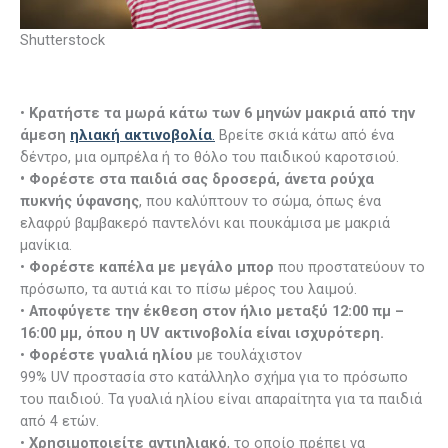
Shutterstock
•
Κρατήστε τα μωρά κάτω των 6 μηνών μακριά από την
άμεση
ηλιακή ακτινοβολία
.
Βρείτε σκιά κάτω από ένα
δέντρο, μια ομπρέλα ή το θόλο του παιδικού καροτσιού.
• Φορέστε στα παιδιά σας δροσερά, άνετα ρούχα
πυκνής ύφανσης
, που καλύπτουν το σώμα, όπως ένα
ελαφρύ βαμβακερό παντελόνι και πουκάμισα με μακριά
μανίκια.
•
Φορέστε καπέλα με μεγάλο μπορ
που προστατεύουν το
πρόσωπο, τα αυτιά και το πίσω μέρος του λαιμού.
•
Αποφύγετε την έκθεση στον ήλιο μεταξύ 12:00 πμ –
16:00 μμ, όπου η UV ακτινοβολία είναι ισχυρότερη.
•
Φορέστε γυαλιά ηλίου
με τουλάχιστον
99% UV προστασία στο κατάλληλο σχήμα για το πρόσωπο
του παιδιού. Τα γυαλιά ηλίου είναι απαραίτητα για τα παιδιά
από 4 ετών.
•
Χρησιμοποιείτε αντιηλιακό
, το οποίο πρέπει να