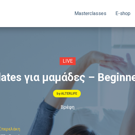
Masterclasses
E-shop
LIVE
lates για μαμάδες – Beginn
by ALTERLIFE
Βρέφη
Σπερελάκη