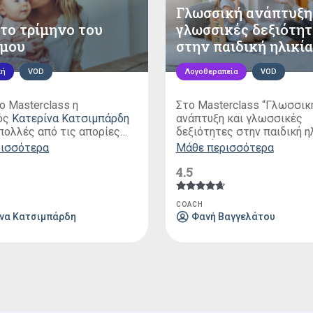
Γλωσσική ανάπτυξη
το τρίμηνο του
γλωσσικές δεξιότητ
 μου
στην παιδική ηλικία
κή
VOD
Λογοθεραπεία
VOD
ο Masterclass η
Στο Masterclass “Γλωσσικ
ός
Κατερίνα Κατσιμπάρδη
ανάπτυξη και γλωσσικές
 πολλές από τις απορίες
δεξιότητες στην παιδική ηλ
 όλοι οι νέοι γονείς για το
την βοήθεια της λογοθερα
ρισσότερα
Μάθε περισσότερα
ιρό με το μωράκι μας στο
Φανή Βαγγελάτου
, θα μάθο
4.5
τομείς ανάπτυξης ενός πα
αλλά και πώς αυτοί λειτο
συνδυαστικά στη εξέλιξη 
θηκε
Βαθμολογήθηκε
COACH
με
γλώσσας. Θα δούμε αναλυτ
να Κατσιμπάρδη
Φανή Βαγγελάτου
4.50
είναι οι γλωσσικές δεξιότ
από 5
περιμένουμε να αναπτύξει έ