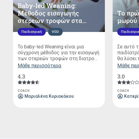
Baby-led Weaning:
Μέθοδος εισαγωγής
Το πρώ
στερεών τροφών στα
μωρού
βρέφη
Παιδιατρική
VOD
Παιδιατρι
To baby-led Weaning είναι μια
Σε αυτό τ
σύγχρονη μέθοδος για την εισαγωγή
παιδίατρ
των στερεών τροφών στη διατροφή
θα λύσει
του μωρού σας. Σύμφωνα με αυτή τη
που έχουν
Μάθε περισσότερα
Μάθε πε
προσέγγιση, το παιδί είναι εκείνο
πρώτο κα
4.3
3.0
που παίρνει την πρωτοβουλία για το
σπίτι!
πως θα φάει, ενώ αρχή της είναι να
μη γίνεται χρήση κουταλιών και
Βαθμολογήθηκε
Βαθμολογή
COACH
COACH
με
με
πολτοποιημένων τροφίμων.
Μαριαλένα Κυριακάκου
Κατερί
4.33
3.00
από 5
από 5