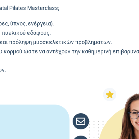
tal Pilates Masterclass;
ς, ύπνος, ενέργεια).
 πυελικού εδάφους.
και πρόληψη μυοσκελετικών προβλημάτων.
υ κορμού ώστε να αντέχουν την καθημερινή επιβάρυνσ
ών.
mail
facebook link