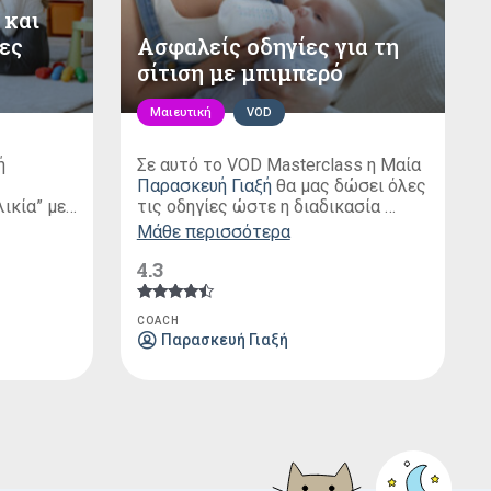
 και
ες
Ασφαλείς οδηγίες για τη
σίτιση με μπιμπερό
Μαιευτική
VOD
ή
Σε αυτό το VOD Masterclass η Mαία
Παρασκευή Γιαξή
θα μας δώσει όλες
ικία” με
τις οδηγίες ώστε η διαδικασία
πεύτριας
σίτισης με μπιμπερό να γίνει με
Μάθε περισσότερα
υμε τους
απόλυτη ασφάλεια για το μωρό μας.
4.3
ιδιού
υργούν
της
Βαθμολογήθηκε
COACH
με
ικά ποιες
Παρασκευή Γιαξή
4.25
ητες, που
από 5
να παιδί.