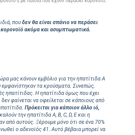
ρονοϊό ή με παιδιά που έχουν περάσει κορονοϊό;
ιδιά, που
δεν θα είναι σπάνιο να περάσει
ν κορονοϊό ακόμα και ασυμπτωματικά.
χώρα μας κάνουν εμβόλιο για την ηπατίτιδα Α
ου εμφανίστηκαν τα κρούσματα. Συνεπώς,
ές ηπατίτιδας. Η ηπατίτιδα όμως που έχει
 δεν φαίνεται να οφείλεται σε κάποιους από
ηπατίτιδα.
Πρόκειται για κάποιον άλλο ιό,
αλούν την ηπατίτιδα Α, Β, C, D, E και η
ν από αυτούς. Ξέρουμε μόνο ότι σε ένα 70%
νωθεί ο αδενοϊός 41. Αυτό βέβαια μπορεί να