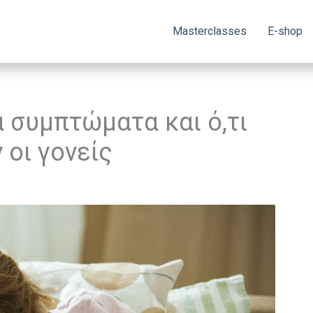
Masterclasses
E-shop
α συμπτώματα και ό,τι
 οι γονείς