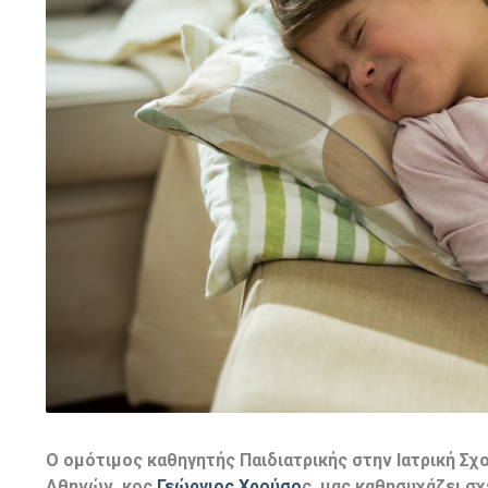
Ο ομότιμος καθηγητής Παιδιατρικής στην Ιατρική Σχ
Αθηνών, κος
Γεώργιος Χρούσο
ς, μας καθησυχάζει σχ