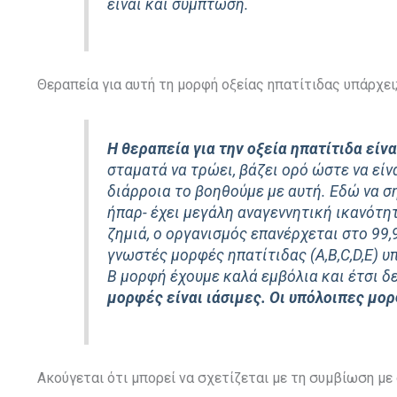
είναι και σύμπτωση.
Θεραπεία για αυτή τη μορφή οξείας ηπατίτιδας υπάρχει
Η θεραπεία για την οξεία ηπατίτιδα εί
σταματά να τρώει, βάζει ορό ώστε να εί
διάρροια το βοηθούμε με αυτή. Εδώ να ση
ήπαρ- έχει μεγάλη αναγεννητική ικανότητ
ζημιά, o oργανισμός επανέρχεται στο 99,
γνωστές μορφές ηπατίτιδας (Α,Β,C,D,E) υ
Β μορφή έχουμε καλά εμβόλια και έτσι δ
μορφές είναι ιάσιμες. Οι υπόλοιπες μορ
Aκούγεται ότι μπορεί να σχετίζεται με τη συμβίωση με