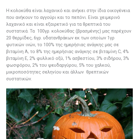
Η κολοκύθα είναι λαχανικό και ανήκει στην ίδια οικογένεια
που ανήκουν το αγγούρι και το πεπόνι. Είναι χειμερινό
λαχανικό και είναι εξαιρετικό για τα θρεπτικά του
συστατικά. Τα 100γρ. κολοκύθας (βρασμένης) μας παρέχουν
20 θερμίδες, 6γρ. υδατανθράκων εκ των οποίων 1γρ
φυτικών ινών, το 100% της ημερήσιας ανάγκης μας σε
βιταμίνη Α, το 8% της ημερήσιας ανάγκης σε βιταμίνη C, 4%
βιταμίνη Ε, 2% φυλλικό οξύ, 1% ασβεστίου, 3% σιδήρου, 3%
φωσφόρου, 2% του ψευδαργύρου, 5% του χαλκού,
μικροποσότητες σεληνίου και άλλων θρεπτικών
συστατικών.