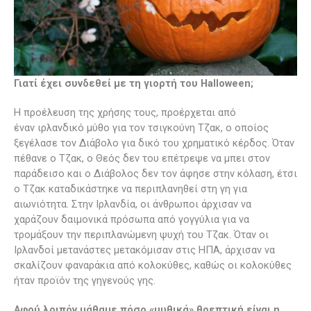
Γιατί έχει συνδεθεί με τη γιορτή του
Halloween
;
Η προέλευση της χρήσης τους, προέρχεται από
έναν ιρλανδικό μύθο για τον τσιγκούνη Τζακ, ο οποίος
ξεγέλασε τον Διάβολο για δικό του χρηματικό κέρδος. Όταν
πέθανε ο Τζακ, ο Θεός δεν του επέτρεψε να μπει στον
παράδεισο και ο Διάβολος δεν τον άφησε στην κόλαση, έτσι
ο Τζακ καταδικάστηκε να περιπλανηθεί στη γη για
αιωνιότητα. Στην Ιρλανδία, οι άνθρωποι άρχισαν να
χαράζουν δαιμονικά πρόσωπα από γογγύλια για να
τρομάξουν την περιπλανώμενη ψυχή του Τζακ. Όταν οι
Ιρλανδοί μετανάστες μετακόμισαν στις ΗΠΑ, άρχισαν να
σκαλίζουν φαναράκια από κολοκύθες, καθώς οι κολοκύθες
ήταν προϊόν της γηγενούς γης.
Αφού λοιπόν μάθαμε πόσο «μυθικά» θρεπτική είναι η