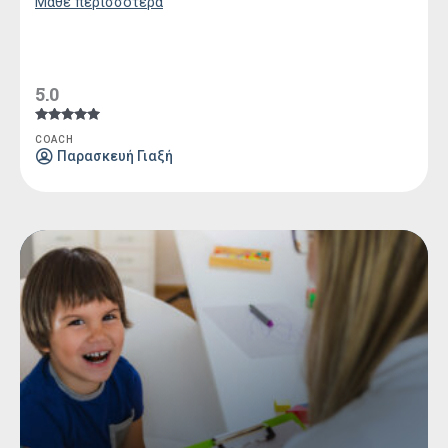
Μάθε περισσότερα
5.0
Βαθμολογήθηκε
COACH
με
Παρασκευή Γιαξή
5.00
από 5