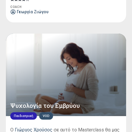
Βαθμολογήθηκε
COACH
με
Γεωργία Ζιώγου
4.00
από 5
Ψυχολογία του Εμβρύου
Παιδιατρική
VOD
Ο
Γιώργος Χρούσος
σε αυτό το Masterclass θα μας