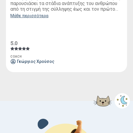
παρουσιάσει τα στάδια ανάπτυξης του ανθρώπου
από τη στιγμή της σύλληψης έως και τον πρώτο
χρόνο ζωής του.
Μάθε περισσότερα
5.0
Βαθμολογήθηκε
COACH
με
Γεώργιος Χρούσος
5.00
από 5