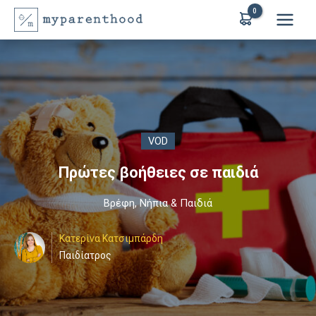
Μετάβαση
στο
περιεχόμενο
VOD
Πρώτες βοήθειες σε παιδιά
Βρέφη
,
Νήπια & Παιδιά
Κατερίνα Κατσιμπάρδη
Παιδίατρος