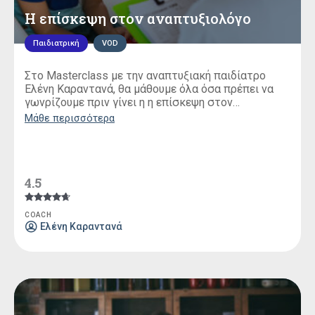
Η επίσκεψη στον αναπτυξιολόγο
Παιδιατρική
VOD
Στο Masterclass με την αναπτυξιακή παιδίατρο
Ελένη Καραντανά, θα μάθουμε όλα όσα πρέπει να
γωνρίζουμε πριν γίνει η η επίσκεψη στον
αναπτυξιολόγο.
Μάθε περισσότερα
4.5
Βαθμολογήθηκε
COACH
με
Ελένη Καραντανά
4.50
από 5