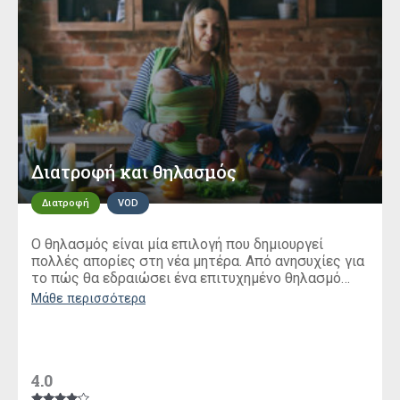
Διατροφή και θηλασμός
Διατροφή
VOD
Ο θηλασμός είναι μία επιλογή που δημιουργεί
πολλές απορίες στη νέα μητέρα. Από ανησυχίες για
το πώς θα εδραιώσει ένα επιτυχημένο θηλασμό
στο παιδί της, μέχρι το μεγάλο κεφάλαιο της
Μάθε περισσότερα
κατάλληλης διατροφής την περίοδο εκείνη.
4.0