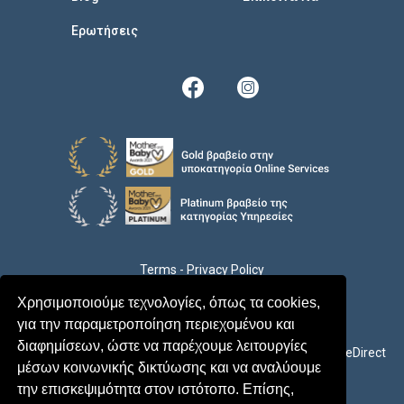
Eρωτήσεις
Terms
-
Privacy Policy
© 2026 MyParenthood - All rights reserved
Χρησιμοποιούμε τεχνολογίες, όπως τα cookies,
για την παραμετροποίηση περιεχομένου και
διαφημίσεων, ώστε να παρέχουμε λειτουργίες
Development by
Yes Internet
Design by
CareDirect
μέσων κοινωνικής δικτύωσης και να αναλύουμε
την επισκεψιμότητα στον ιστότοπο. Επίσης,