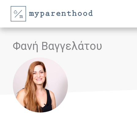
Μετάβαση
στο
περιεχόμενο
Φανή Βαγγελάτου