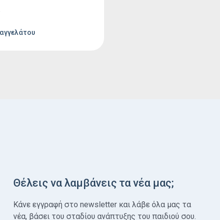
ναγνώριση των πρώτων
 και η κατάλληλη
η μπορούν να βοηθήσουν
θηκε
 το παιδί αλλά και την
Βαγγελάτου
α.
Θέλεις να λαμβάνεις τα νέα μας;
Κάνε εγγραφή στο newsletter και λάβε όλα μας τα
νέα, βάσει του σταδίου ανάπτυξης του παιδιού σου.