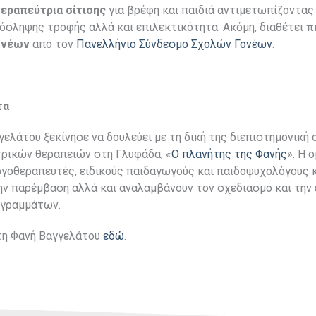
εραπεύτρια σίτισης
για βρέφη και παιδιά αντιμετωπίζοντα
όσληψης τροφής αλλά και επιλεκτικότητα. Ακόμη, διαθέτει
π
ονέων
από τον
Πανελλήνιο Σύνδεσμο Σχολών Γονέων
.
τα
γελάτου ξεκίνησε να δουλεύει με τη δική της διεπιστημονική 
τρικών θεραπειών στη Γλυφάδα, «
Ο πλανήτης της Φανής
». Η 
γοθεραπευτές, ειδικούς παιδαγωγούς και παιδοψυχολόγους κ
ην παρέμβαση αλλά και αναλαμβάνουν τον σχεδιασμό και την
ογραμμάτων.
τη Φανή Βαγγελάτου
εδώ
.