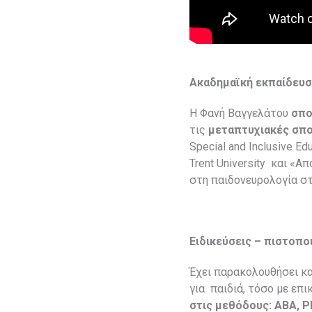
A
καδημαϊκή εκπαίδευ
Η Φανή Βαγγελάτου
σπο
τις
μεταπτυχιακές σπο
Special and Inclusive E
Trent University ​και «
στη παιδονευρολογία στο
Ειδικεύσεις – πιστοπο
Έχει παρακολουθήσει κ
για παιδιά, τόσο με επι
στις μεθόδους: ABA, PE