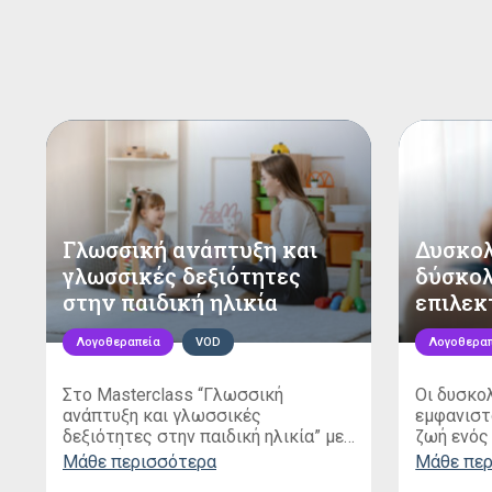
Γλωσσική ανάπτυξη και
Δυσκολ
γλωσσικές δεξιότητες
δύσκολ
στην παιδική ηλικία
επιλεκ
Λογοθεραπεία
VOD
Λογοθεραπ
Στο Masterclass “Γλωσσική
Οι δυσκο
ανάπτυξη και γλωσσικές
εμφανιστ
δεξιότητες στην παιδική ηλικία” με
ζωή ενός 
την βοήθεια της λογοθεραπεύτριας
φυσιολογ
Μάθε περισσότερα
Μάθε πε
Φανή Βαγγελάτου
, θα μάθουμε τους
τους γον