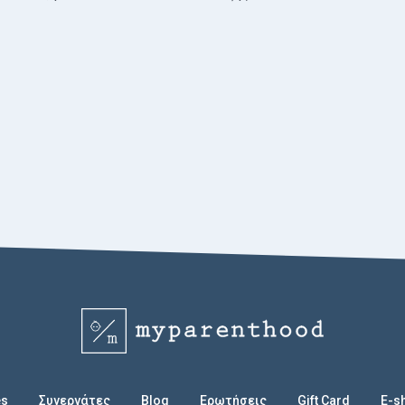
es
Συνεργάτες
Blog
Eρωτήσεις
Gift Card
E-s