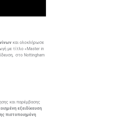
ννίνων
και ολοκλήρωσε
ωγή με τίτλο «Master in
αίδευση, στο Nottingham
γησης και παρέμβασης
οιημένη εξειδίκευση
ίσης πιστοποιημένη