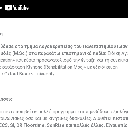
ση
ύδασε στο τμήμα Λογοθεραπείας του Πανεπιστημίου Ιωα
υδές (
M
.Sc
.) στα παρακάτω επιστημονικά πεδία:
Ειδική Αγ
ducation» και κύριο προσανατολισμό την ένταξη και τη συνεκπ
Αποκατάσταση Κίνησης (Rehabilitation Msc)» με εξειδίκευση
 Oxford Brooks University.
ιήσεις
αι πιστοποιηθεί σε πολλά προγράμματα και μεθόδους αξιολό
κοινωνιακές όσο και με κινητικές δυσκολίες. Διαθέτει
πιστοπ
CS, SI, DR Floortime, SonRise και πολλές άλλες. Είναι επ