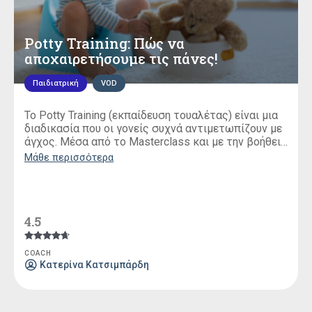
Potty Training: Πώς να
αποχαιρετήσουμε τις πάνες!
Παιδιατρική
VOD
To Potty Training (εκπαίδευση τουαλέτας) είναι μια
διαδικασία που οι γονείς συχνά αντιμετωπίζουν με
άγχος. Μέσα από το Masterclass και με την βοήθεια
της παιδιάτρου
Κατερίνας Κατσιμπάρδη
, θα
Μάθε περισσότερα
μάθουμε όλα όσα πρέπει να ξέρουμε για να
αποχαιρετήσουμε τις πάνες εύκολα και γρήγορα!
4.5
Βαθμολογήθηκε
COACH
με
Κατερίνα Κατσιμπάρδη
4.50
από 5