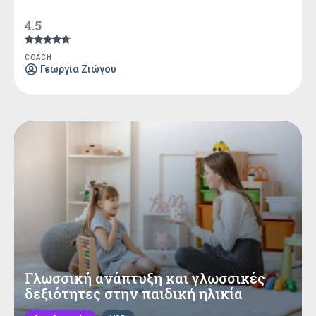
4.5
Βαθμολογήθηκε
COACH
με
Γεωργία Ζιώγου
4.50
από 5
Γλωσσική ανάπτυξη και γλωσσικές
δεξιότητες στην παιδική ηλικία