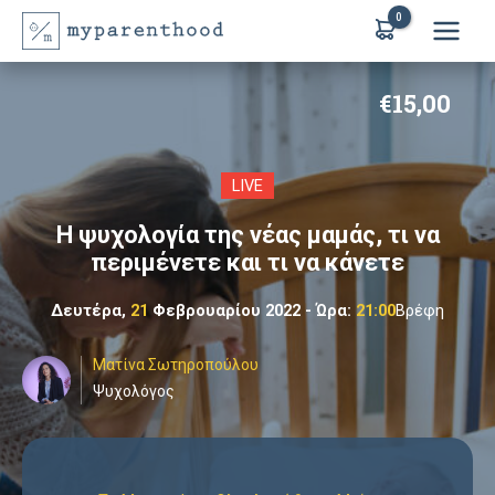
Μετάβαση
στο
περιεχόμενο
€
15,00
LIVE
Η ψυχολογία της νέας μαμάς, τι να
περιμένετε και τι να κάνετε
Δευτέρα,
21
Φεβρουαρίου
2022
-
Ώρα:
21:00
Βρέφη
Ματίνα Σωτηροπούλου
Ψυχολόγος