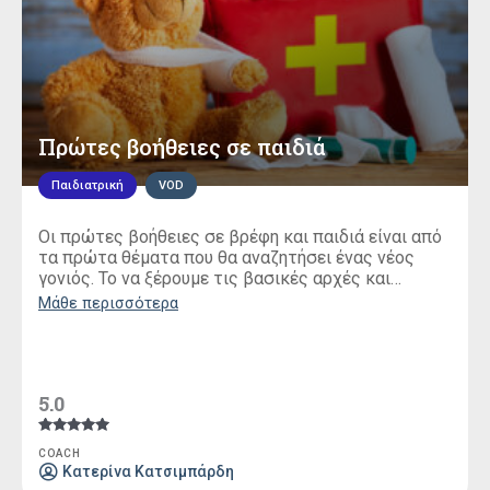
Πρώτες βοήθειες σε παιδιά
Παιδιατρική
VOD
Οι πρώτες βοήθειες σε βρέφη και παιδιά είναι από
τα πρώτα θέματα που θα αναζητήσει ένας νέος
γονιός. Το να ξέρουμε τις βασικές αρχές και
τεχνικές είναι απαραίτητο για να είμαστε έτοιμοι
Μάθε περισσότερα
σε κάθε περίπτωση
5.0
Βαθμολογήθηκε
COACH
με
Κατερίνα Κατσιμπάρδη
5.00
από 5