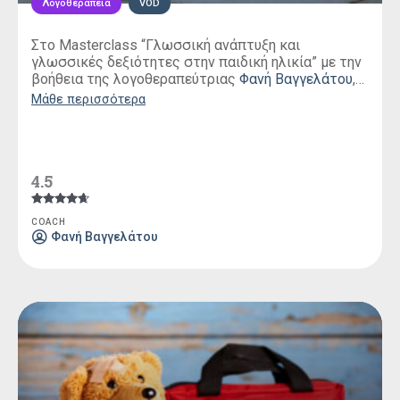
Λογοθεραπεία
VOD
Στο Masterclass “Γλωσσική ανάπτυξη και
γλωσσικές δεξιότητες στην παιδική ηλικία” με την
βοήθεια της λογοθεραπεύτριας
Φανή Βαγγελάτου
,
θα μάθουμε τους τομείς ανάπτυξης ενός παιδιού
Μάθε περισσότερα
αλλά και πώς αυτοί λειτουργούν συνδυαστικά στη
εξέλιξη της γλώσσας. Θα δούμε αναλυτικά ποιες
είναι οι γλωσσικές δεξιότητες, που περιμένουμε να
αναπτύξει ένα παιδί.
4.5
Βαθμολογήθηκε
COACH
με
Φανή Βαγγελάτου
4.50
από 5