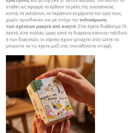
ερωτήσεις
και φτιάχτηκε γι’ αυτόν ακριβώς τον σκοπό: να
σταθεί ως αφορμή να έρθουν τα μέλη της οικογένειας
κοντά, να γελάσουν, να περάσουν ευχάριστα την ώρα τους,
χωρίς προσδοκίες και με στόχο την
ενδυνάμωση
των
σχέσεων μακριά από κινητά.
Είτε έχετε διαθέσιμα 10
λεπτά, είτε πολλές ώρες κατά τη διάρκεια κάποιου ταξιδιού
ή των διακοπών, οι κάρτες έχουν φτιαχτεί έτσι ώστε να
γμή.
μπορείτε να τις έχετε μαζί σας οποιαδήποτε στι