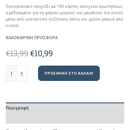
Οικογενειακό παιχνίδι με 140 κάρτες ανοιχτών ερωτήσεων,
σχεδιασμένο για να φέρνει μικρούς και μεγάλους πιο κοντά
μέσα από ουσιαστική συζήτηση, γέλιο και χρόνο μακριά από
κινητά.
ΚΑΛΟΚΑΙΡΙΝΗ ΠΡΟΣΦΟΡΑ
Original
Η
€
13,99
€
10,99
price
τρέχουσα
Ρώτα
-
+
ΠΡΟΣΘΉΚΗ ΣΤΟ ΚΑΛΆΘΙ
με
was:
τιμή
να
σε
€13,99.
είναι:
ρωτώ!
|
€10,99.
Παιχνίδι
Περιγραφή
με
Αξιολογήσεις (0)
Κάρτες
για