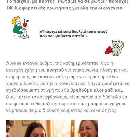
Tο παιχνίδι με κάρτες “Ρώτα με να σε ρωτώ!” περιέχει
Όλη
140 διαφορετικές ερωτήσεις για όλη την οικογένεια!
την
Οικογένεια
ποσότητα
Λίγο οι έντονοι ρυθμοί της καθημερινότητας, λίγο η
συνεχής χρήση του
κινητού
για επικοινωνία, πλοήγηση και
ενημέρωση, μας κάνουν να ξεχνάμε να περάσουμε λίγο
χρόνο μιλώντας με την οικογένειά μας. Συχνά χρειάζεται να
σχεδιάσουμε τη στιγμή που θα
βρεθούμε όλοι μαζί και,
όταν τελικά τα καταφέρνουμε, είναι ακόμα πιο δύσκολο να
σκεφτούμε τι θα συζητήσουμε και πώς μπορούμε γρήγορα
να μπούμε σε μια διάθεση κουβέντας και οικειότητας.