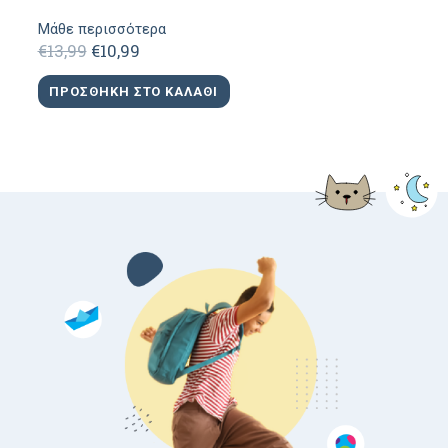
Μάθε περισσότερα
Original
Η
€
13,99
€
10,99
price
τρέχουσα
was:
τιμή
ΠΡΟΣΘΉΚΗ ΣΤΟ ΚΑΛΆΘΙ
€13,99.
είναι:
€10,99.