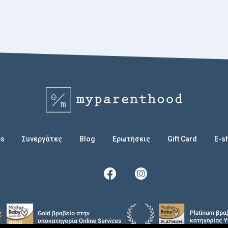
es
Συνεργάτες
Blog
Eρωτήσεις
Gift Card
E-s